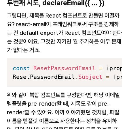
두번째 시도, 
declareEmail({ … })
그렇다면, 제목을 React 컴포넌트로 만들면 어떨까
요? react-email이 프레임워크로써 구조를 강제하
는 건 default export가 React 컴포넌트여야 한다
는 것뿐이에요. 그것만 지키면 뭘 추가하든 아무 문제
가 없다는 거죠. 
const
ResetPasswordEmail
=
(
props
ResetPasswordEmail
.
Subject
=
(
pro
위와 같이 복합 컴포넌트를 구성한다면, 해당 이메일 
템플릿을 pre-render할 때, 제목도 같이 pre-
render할 수 있어요. 아까 이야기했던 것처럼, 파일 
이름을 템플릿 이름으로 사용한다는 정책을 유지하