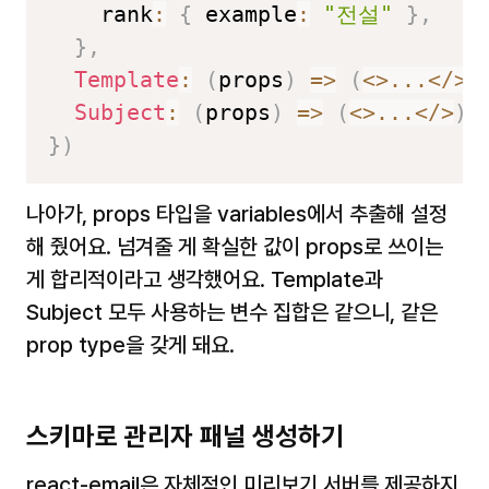
    rank
:
{
 example
:
"전설"
}
,
}
,
Template
:
(
props
)
=>
(
<
>
...
<
/
>
)
Subject
:
(
props
)
=>
(
<
>
...
<
/
>
)
,
}
)
나아가, props 타입을 variables에서 추출해 설정
해 줬어요. 넘겨줄 게 확실한 값이 props로 쓰이는 
게 합리적이라고 생각했어요. Template과 
Subject 모두 사용하는 변수 집합은 같으니, 같은 
prop type을 갖게 돼요.
스키마로 관리자 패널 생성하기
react-email은 자체적인 미리보기 서버를 제공하지